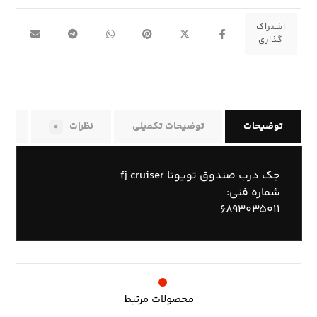
توضیحات
توضیحات تکمیلی
نظرات
راه
۰
جک درب صندوق تویوتا fj cruiser
شماره فنی:
۶۸۹۳۰۳۵۰۱۱
محصولات مرتبط