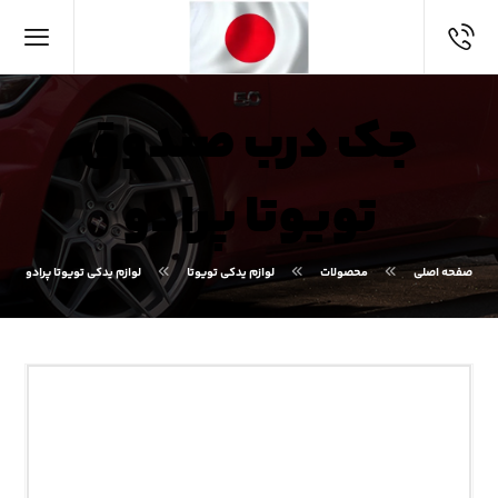
جک درب صندوق
تویوتا پرادو
صفحه اصلی
محصولات
لوازم یدکی تویوتا
لوازم یدکی تویوتا پرادو