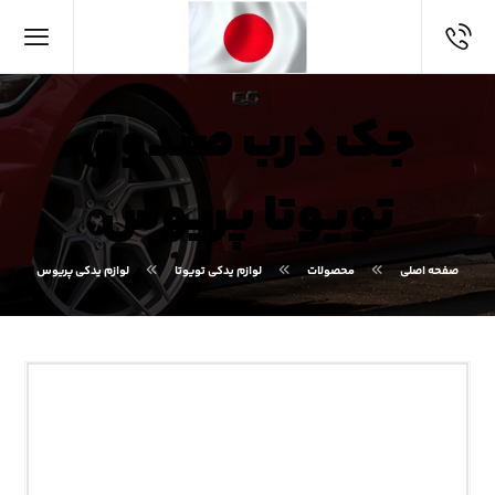
جک درب صندوق
تویوتا پریوس
صفحه اصلی
محصولات
لوازم یدکی تویوتا
لوازم یدکی پریوس