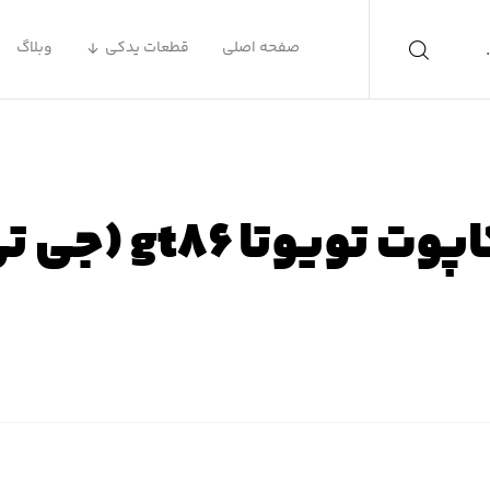
صفحه اصلی
قطعات یدکی
وبلاگ
ویوتا gt۸۶ (جی تی ۸۶)
ه اصلی
محصولات
لوازم یدکی تویوتا
لوازم یدکی تویوتا GT۸۶