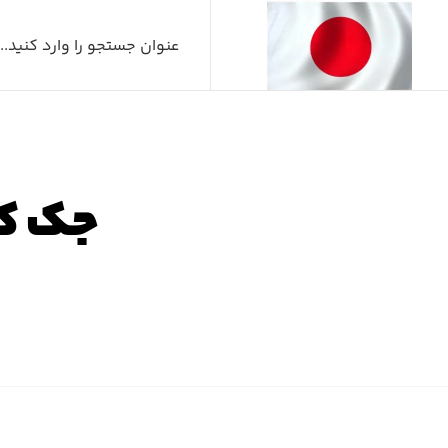
جک کاپوت ت
صفح