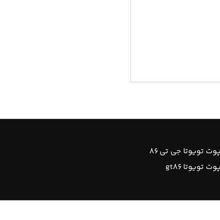
ت تویوتا جی تی ۸۶
 تویوتا gt۸۶