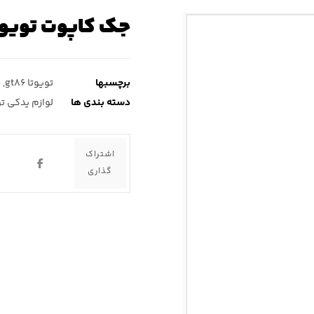
جک کاپوت تویوتا gt۸۶ (جی تی 
برچسبها
تویوتا gt۸۶
,
ج
دسته بندی ها
لوازم یدکی تویوت