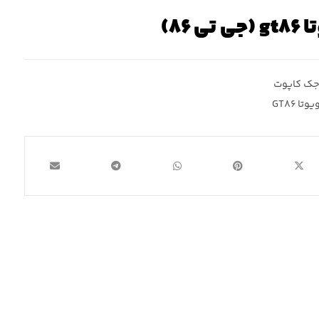
۸۶)
ک کاپوت
ا GT۸۶