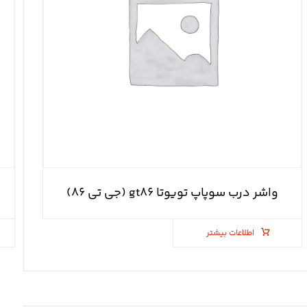
واشر درب سوپاپ تویوتا gt۸۶ (جی تی ۸۶)
اطلاعات بیشتر