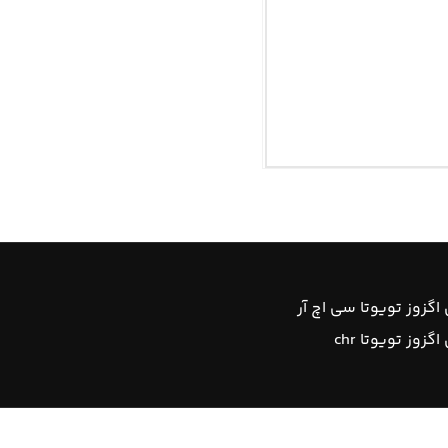
گزوز تویوتا سی اچ آر
زوز تویوتا chr