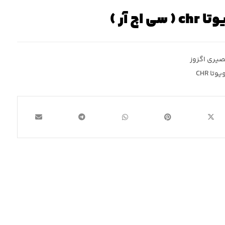
اچ آر )
یری اگزوز
تا CHR