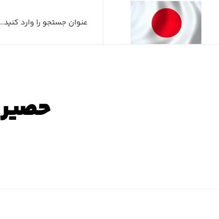
حصیری اگزو
صفح