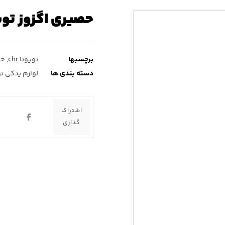
حصیری اگزوز تویوتا chr ( سی 
برچسبها
تویوتا chr
,
حص
دسته بندی ها
لوازم یدکی تویو