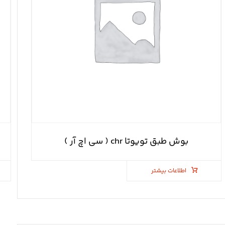
بوش طبق تویوتا chr ( سی اچ آر )
اطلاعات بیشتر