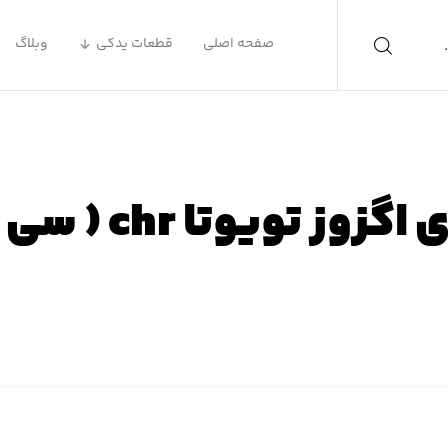
صفحه اصلی
قطعات یدکی
وبلاگ
ز تویوتا chr ( سی اچ آر )
ه اصلی
محصولات
لوازم یدکی تویوتا
لوازم یدکی تویوتا CHR