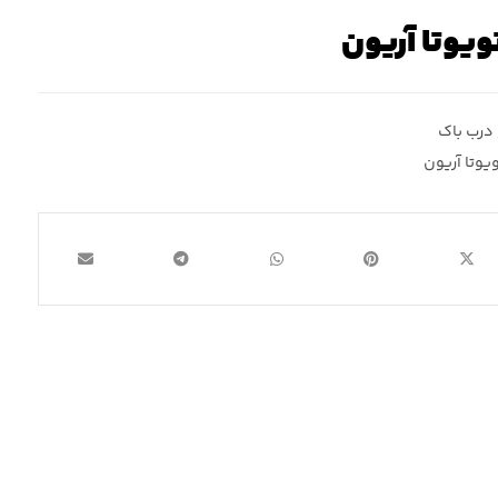
ویوتا آریون
درب باک
یوتا آریون