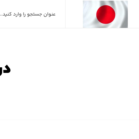
در
صفح