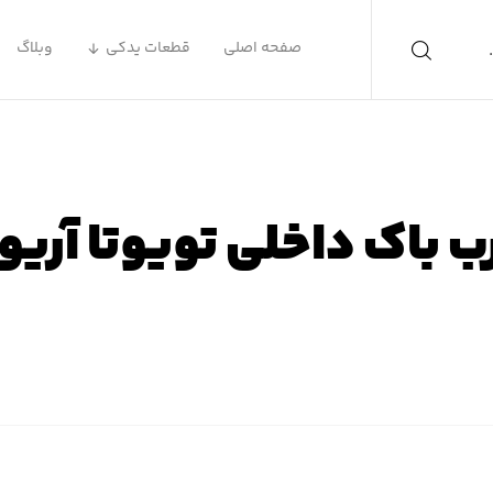
صفحه اصلی
قطعات یدکی
وبلاگ
ب باک داخلی تویوتا آریو
ه اصلی
محصولات
لوازم یدکی تویوتا
لوازم یدکی تویوتا آر