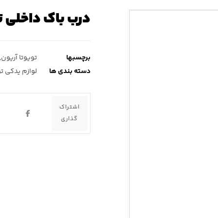
درب باک داخلی ت
برچسبها
تویوتا آریون
,
دسته بندی ها
لوازم یدکی تو