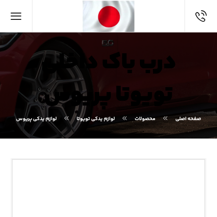
درب باک داخلی
تویوتا پریوس
صفحه اصلی
محصولات
لوازم یدکی تویوتا
لوازم یدکی پریوس