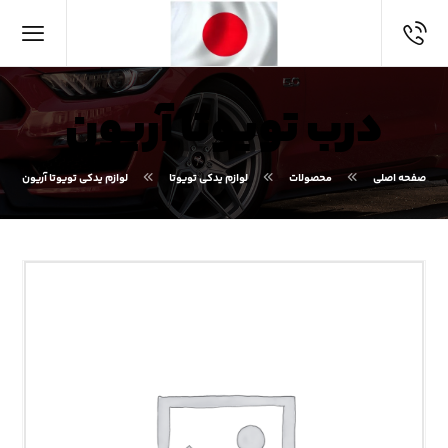
درب تویوتا آریون
صفحه اصلی
محصولات
لوازم یدکی تویوتا
لوازم یدکی تویوتا آریون