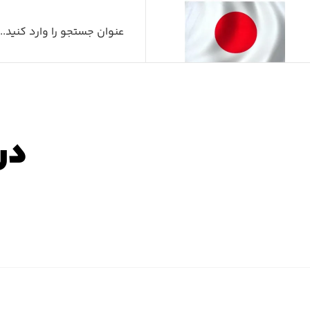
درب
صفح