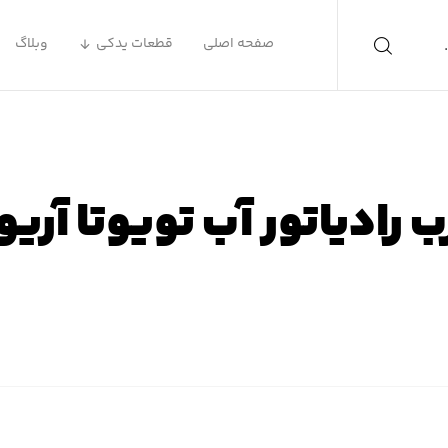
صفحه اصلی
قطعات یدکی
وبلاگ
 رادیاتور آب تویوتا آری
ه اصلی
محصولات
لوازم یدکی تویوتا
لوازم یدکی تویوتا آر