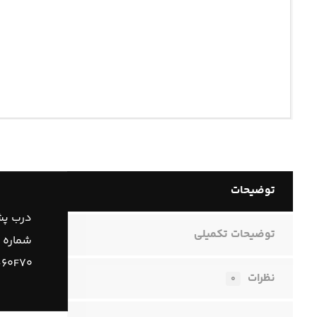
توضیحات
درب پش
توضیحات تکمیلی
شماره 
-۶۰F۷۰
نظرات
۰