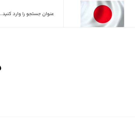
د
صفح