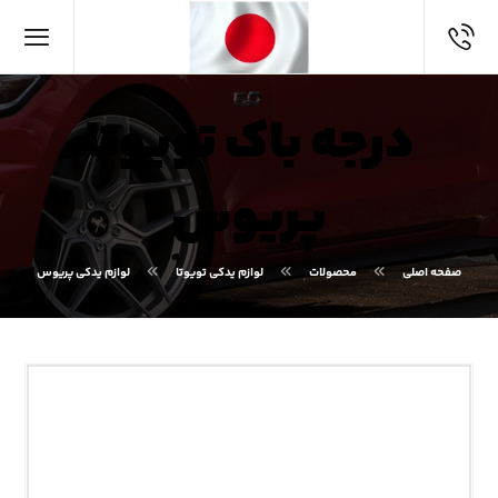
درجه باک تویوتا
پریوس
صفحه اصلی
محصولات
لوازم یدکی تویوتا
لوازم یدکی پریوس