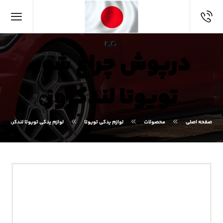
درپوش چراغ شور
تویوتا لندکروز
صفحه اصلی
محصولات
لوازم یدکی تویوتا
لوازم یدکی تویوتا لندکروز