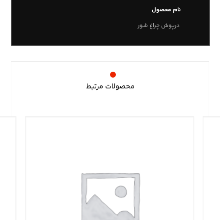
نام محصول
درپوش چراغ شور
محصولات مرتبط