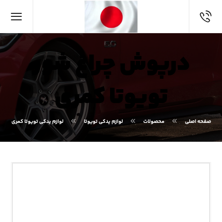
درپوش چراغ شور
تویوتا کمری
صفحه اصلی
محصولات
لوازم یدکی تویوتا
لوازم یدکی تویوتا کمری