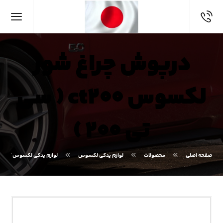
درپوش چراغ شور
لکسوس ct۲۰۰ ( سی
تی ۲۰۰ )
صفحه اصلی
محصولات
لوازم یدکی لکسوس
لوازم یدکی لکسوس CT