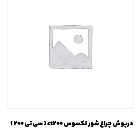
درپوش چراغ شور لکسوس ct۲۰۰ ( سی تی ۲۰۰ )