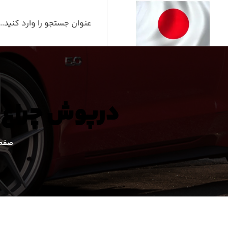
درپوش چراغ شور لکسوس
صفحه