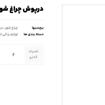
درپوش چراغ شور لکسوس ۴۳۰
برچسبها
چراغ شور
,
در
دسته بندی ها
لوازم یدکی ل