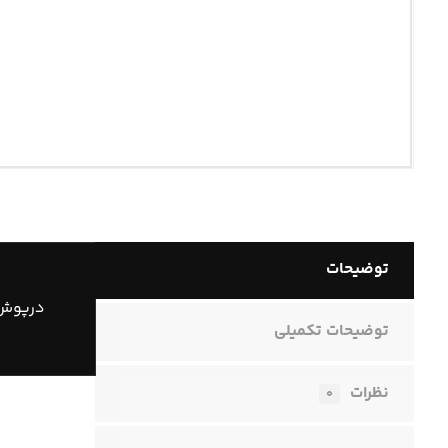
توضیحات
درپوش 
توضیحات تکمیلی
نظرات
۰