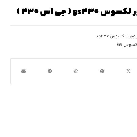
gs ( جی اس ۴۳۰ )
پوش
,
لکسوس gs۴۳۰
کسوس GS