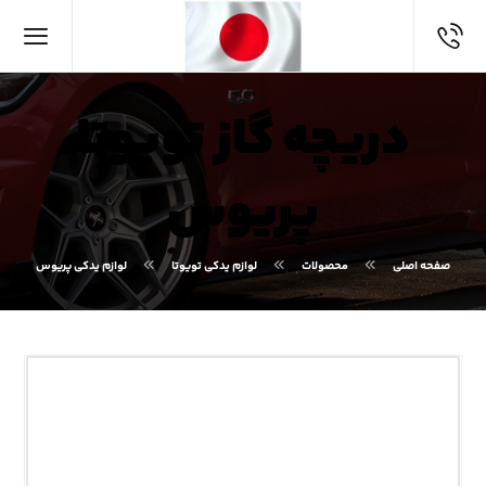
دریچه گاز تویوتا
پریوس
صفحه اصلی
محصولات
لوازم یدکی تویوتا
لوازم یدکی پریوس