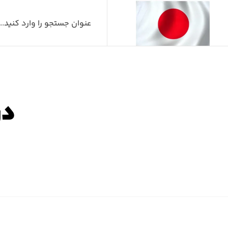
در
صفح