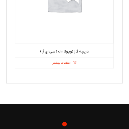
دریچه گاز تویوتا chr ( سی اچ آر )
اطلاعات بیشتر