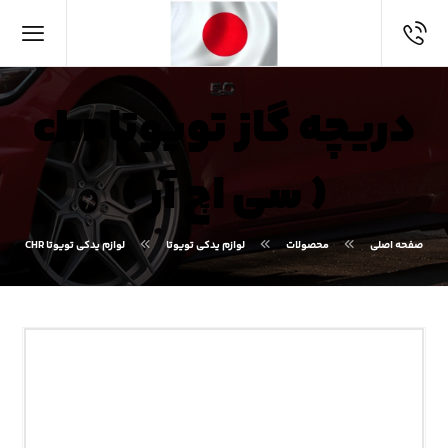
دریچه گاز تویوتا chr
( سی اچ آر )
صفحه اصلی
محصولات
لوازم یدکی تویوتا
لوازم یدکی تویوتا CHR