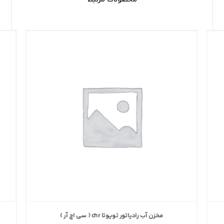
مخزن آب رادیاتور تویوتا chr ( سی اچ آر )