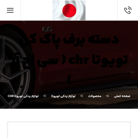
دسته برف پاک کن
تویوتا chr ( سی اچ آر
)
صفحه اصلی
محصولات
لوازم یدکی تویوتا
لوازم یدکی تویوتا CHR