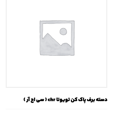
دسته برف پاک کن تویوتا chr ( سی اچ آر )