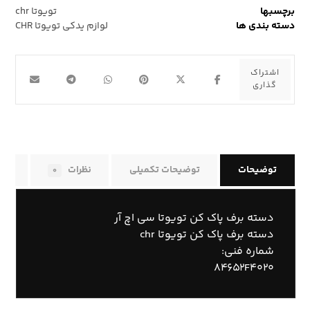
برچسبها
تویوتا chr
دسته بندی ها
لوازم یدکی تویوتا CHR
توضیحات
توضیحات تکمیلی
نظرات
راه
۰
دسته برف پاک کن تویوتا سی اچ آر
دسته برف پاک کن تویوتا chr
شماره فنی:
۸۴۶۵۲F۴۰۲۰