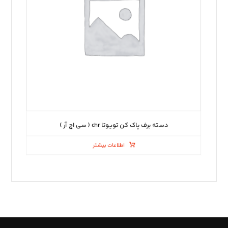
دسته برف پاک کن تویوتا chr ( سی اچ آر )
اطلاعات بیشتر