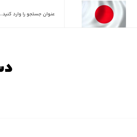
دست
صفح