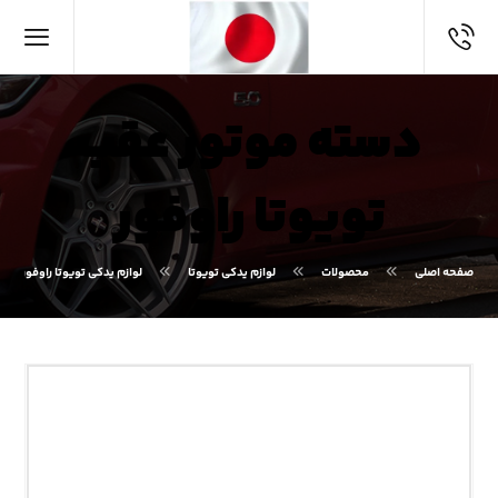
دسته موتور عقب
تویوتا راوفور
صفحه اصلی
محصولات
لوازم یدکی تویوتا
لوازم یدکی تویوتا راوفور