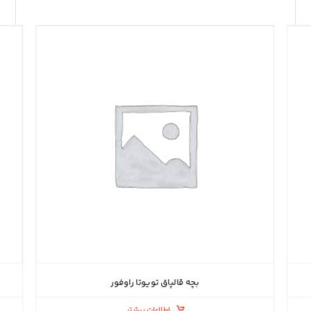
بچه قالپاق تویوتا راوفور
اطلاعات بیشتر