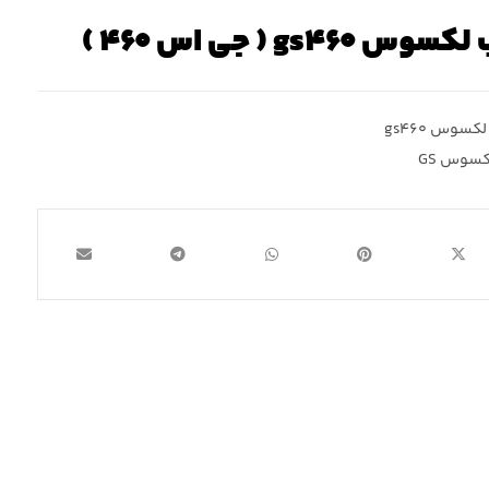
g ( جی اس ۴۶۰ )
لکسوس gs۴۶۰
کسوس GS