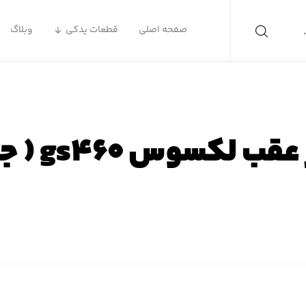
صفحه اصلی
قطعات یدکی
وبلاگ
وس gs۴۶۰ ( جی اس ۴۶۰ )
 اصلی
محصولات
لوازم یدکی لکسوس
لوازم یدکی لکسوس S