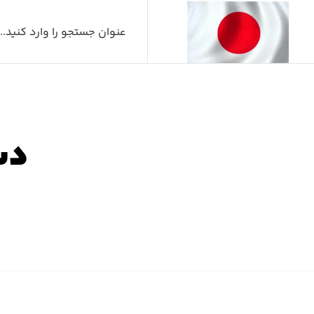
دس
صفح