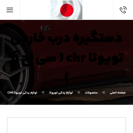
دستگیره درب خارجی
تویوتا chr ( سی اچ آر
)
صفحه اصلی
محصولات
لوازم یدکی تویوتا
لوازم یدکی تویوتا CHR