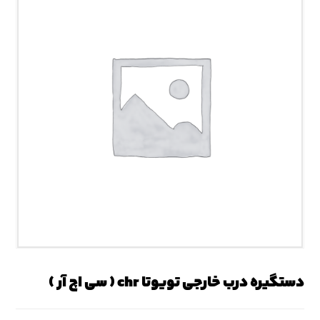
دستگیره درب خارجی تویوتا chr ( سی اچ آر )