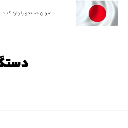
دستگی
ص