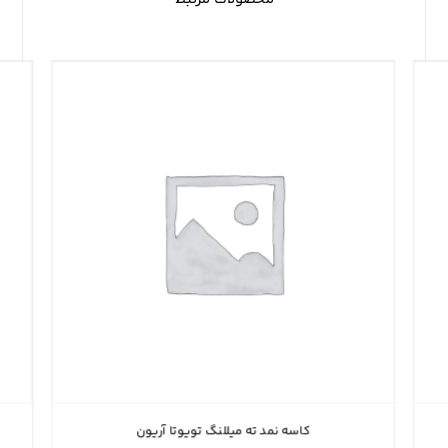
کاسه نمد ته میللنگ تویوتا آریون