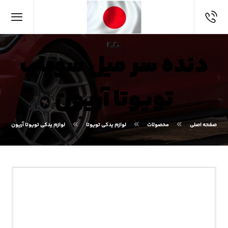
دنده سر میل سوپاپ
تویوتا آریون
صفحه اصلی
محصولات
لوازم یدکی تویوتا
لوازم یدکی تویوتا آریون