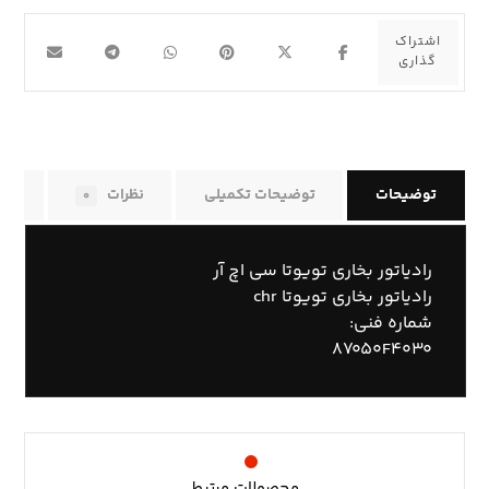
توضیحات
توضیحات تکمیلی
نظرات
راه
۰
رادیاتور بخاری تویوتا سی اچ آر
رادیاتور بخاری تویوتا chr
شماره فنی:
۸۷۰۵۰F۴۰۳۰
محصولات مرتبط