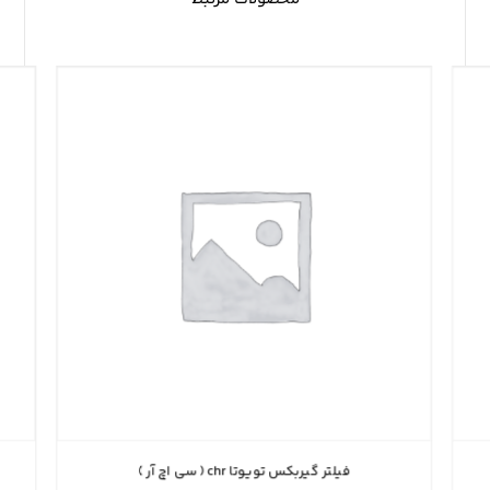
فیلتر گیربکس تویوتا chr ( سی اچ آر )