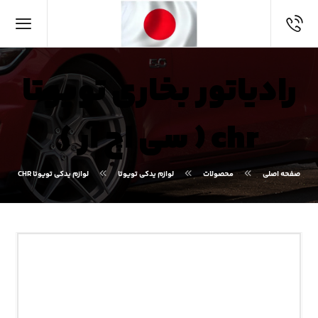
رادیاتور بخاری تویوتا
chr ( سی اچ آر )
صفحه اصلی
محصولات
لوازم یدکی تویوتا
لوازم یدکی تویوتا CHR