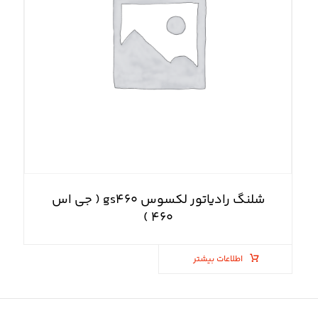
شلنگ رادیاتور لکسوس gs۴۶۰ ( جی اس
۴۶۰ )
اطلاعات بیشتر