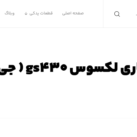
صفحه اصلی
قطعات یدکی
وبلاگ
س gs۴۳۰ ( جی اس ۴۳۰ )
 اصلی
محصولات
لوازم یدکی لکسوس
لوازم یدکی لکسوس S