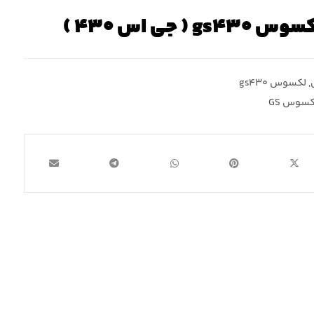
 جی اس ۴۳۰ )
,
لکسوس gs۴۳۰
کسوس GS