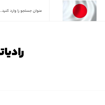
رادیات
صفح