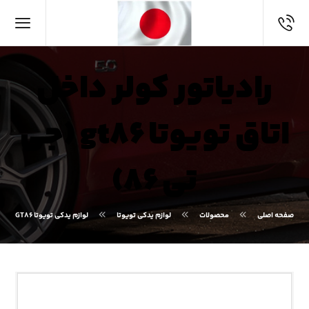
رادیاتور کولر داخل
اتاق تویوتا gt۸۶ (جی
تی ۸۶)
صفحه اصلی
محصولات
لوازم یدکی تویوتا
لوازم یدکی تویوتا GT۸۶