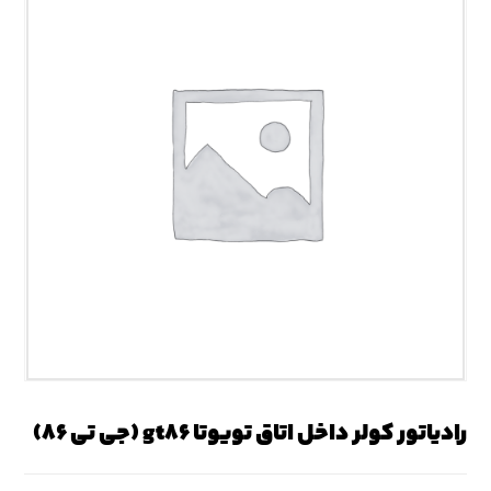
رادیاتور کولر داخل اتاق تویوتا gt۸۶ (جی تی ۸۶)