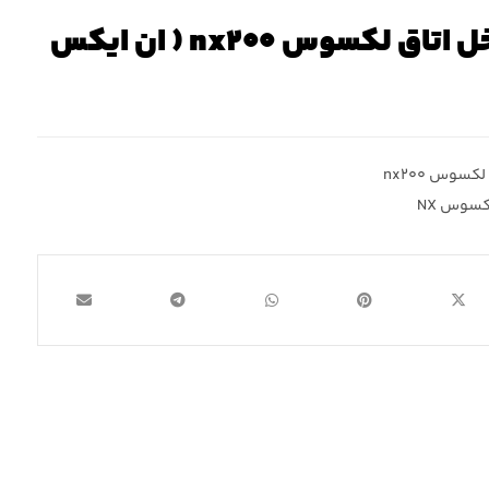
رادیاتور کولر داخل اتاق لکسوس nx۲۰۰ ( ان ایکس
لکسوس nx۲۰۰
کسوس NX