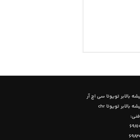
ه بالابر تویوتا سی اچ آر
 بالابر تویوتا chr
فنی:
۶۹۸۱
۶۹۸۲