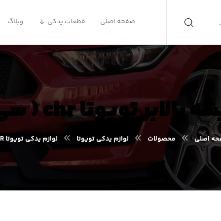
صفحه اصلی
قطعات یدکی
وبلاگ
ابر تویوتا chr ( سی اچ آر )
ه اصلی
محصولات
لوازم یدکی تویوتا
لوازم یدکی تویوتا CHR