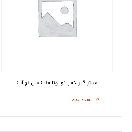
فیلتر گیربکس تویوتا chr ( سی اچ آر )
اطلاعات بیشتر