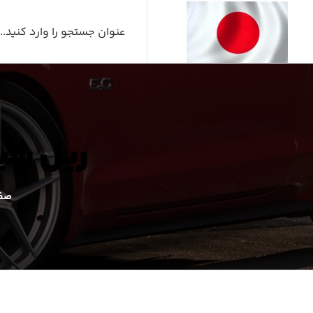
ریل شیشه بال
صفح