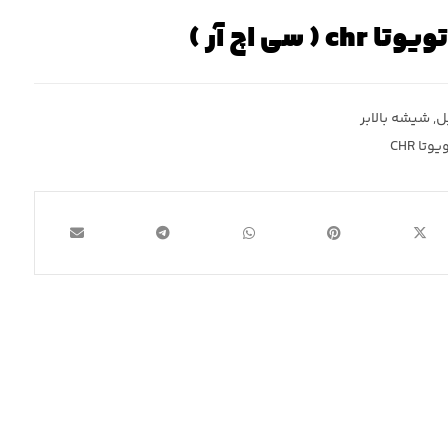
 سی اچ آر )
ل
,
شیشه بالابر
تا CHR