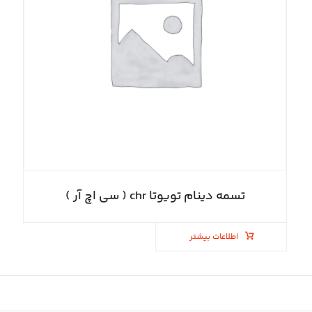
تسمه دینام تویوتا chr ( سی اچ آر )
اطلاعات بیشتر