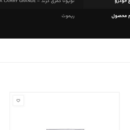
 خودرو
تویوتا کمری گرند – TOYOTA CAMRY GRANDE
م محصول
ریموت