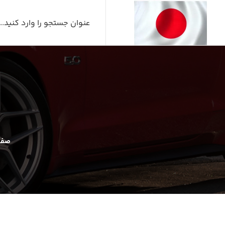
ر
صفح