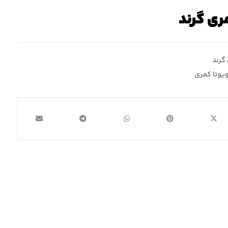
ری گرند
گرند
ویوتا کمری