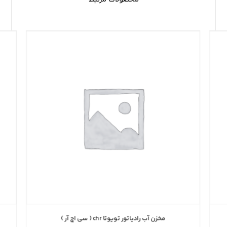
مخزن آب رادیاتور تویوتا chr ( سی اچ آر )