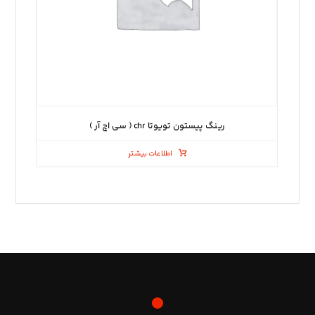
رینگ پیستون تویوتا chr ( سی اچ آر )
اطلاعات بیشتر