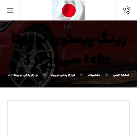
رینگ پیستون تویوتا
chr ( سی اچ آر )
صفحه اصلی
محصولات
لوازم یدکی تویوتا
لوازم یدکی تویوتا CHR