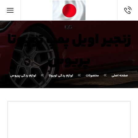
زنجیر اویل پمپ تویوتا
پریوس
صفحه اصلی
محصولات
لوازم یدکی تویوتا
لوازم یدکی پریوس