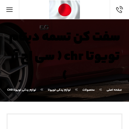
سفت کن تسمه دینام
تویوتا chr ( سی اچ آر
)
صفحه اصلی
محصولات
لوازم یدکی تویوتا
لوازم یدکی تویوتا CHR