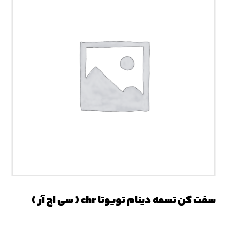
سفت کن تسمه دینام تویوتا chr ( سی اچ آر )