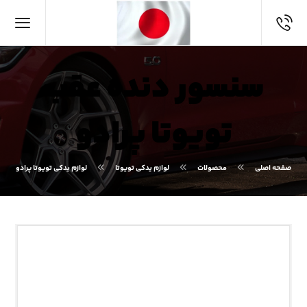
سنسور دنده عقب
تویوتا پرادو
صفحه اصلی
محصولات
لوازم یدکی تویوتا
لوازم یدکی تویوتا پرادو