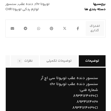
برچسبها
تویوتا chr
,
دنده عقب
,
سنسور
دسته بندی ها
لوازم یدکی تویوتا CHR
توضیحات
توضیحات تکمیلی
نظرات
راه
۰
سنسور دنده عقب تویوتا سی اچ آر
سنسور دنده عقب تویوتا chr
شماره فنی:
۸۹۳۴۱F۴۰۲۰C۱
۸۹۳۴۱F۴۰۲۰
۸۹۳۴۱F۴۰۳۰C۱