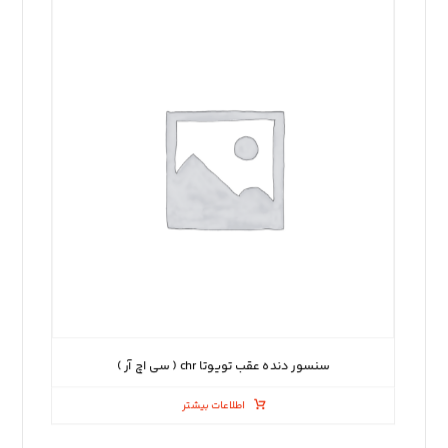
سنسور دنده عقب تویوتا chr ( سی اچ آر )
اطلاعات بیشتر