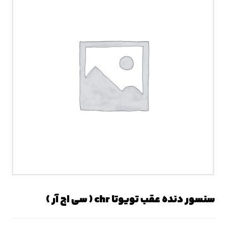
سنسور دنده عقب تویوتا chr ( سی اچ آر )