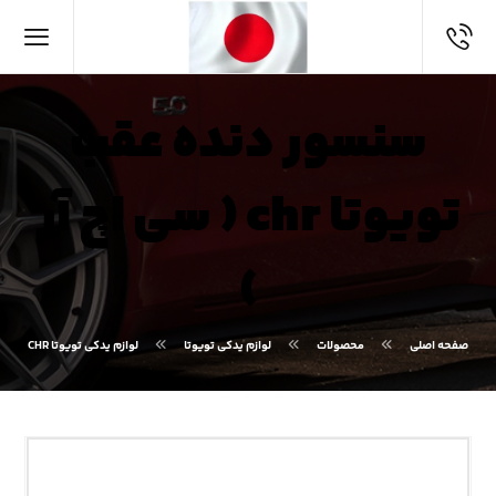
سنسور دنده عقب
تویوتا chr ( سی اچ آر
)
صفحه اصلی
محصولات
لوازم یدکی تویوتا
لوازم یدکی تویوتا CHR