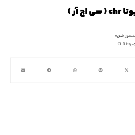
چ آر )
سور ضربه
تا CHR