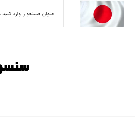
سنسور ضربه
صفح