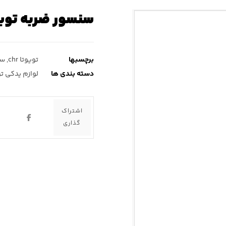
سنسور ضربه تویوتا chr ( سی ا
برچسبها
تویوتا chr
,
سن
دسته بندی ها
لوازم یدکی تویو