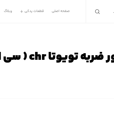
صفحه اصلی
قطعات یدکی
وبلاگ
 تویوتا chr ( سی اچ آر )
ه اصلی
محصولات
لوازم یدکی تویوتا
لوازم یدکی تویوتا CHR