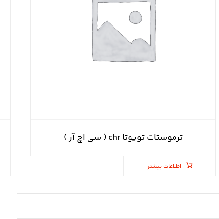
ترموستات تویوتا chr ( سی اچ آر )
اطلاعات بیشتر