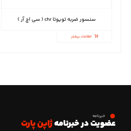
سنسور ضربه تویوتا chr ( سی اچ آر )
اطلاعات بیشتر
خبرنامه
عضویت در خبرنامه
ژاپن پارت