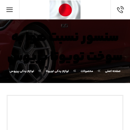
سنسور نسبت هوا به
سوخت تویوتا پریوس
صفحه اصلی
محصولات
لوازم یدکی تویوتا
لوازم یدکی پریوس