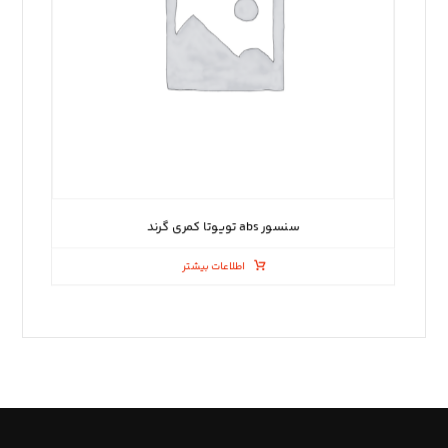
سنسور abs تویوتا کمری گرند
اطلاعات بیشتر