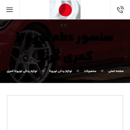
سنسور abs تویوتا
کمری گرند
صفحه اصلی
محصولات
لوازم یدکی تویوتا
لوازم یدکی تویوتا کمری