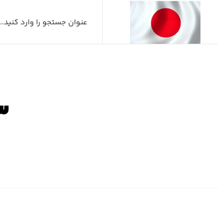
سو
صفح