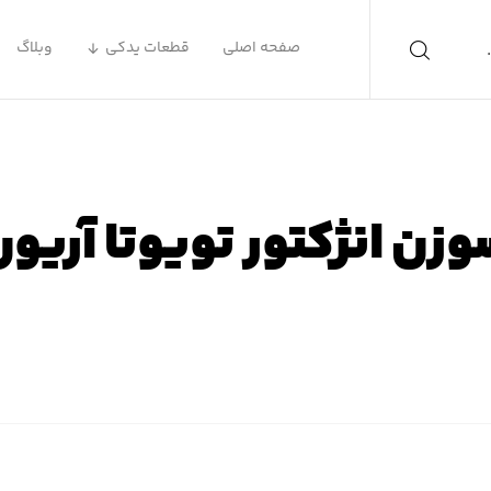
صفحه اصلی
قطعات یدکی
وبلاگ
زن انژکتور تویوتا آریو
ه اصلی
محصولات
لوازم یدکی تویوتا
لوازم یدکی تویوتا آر