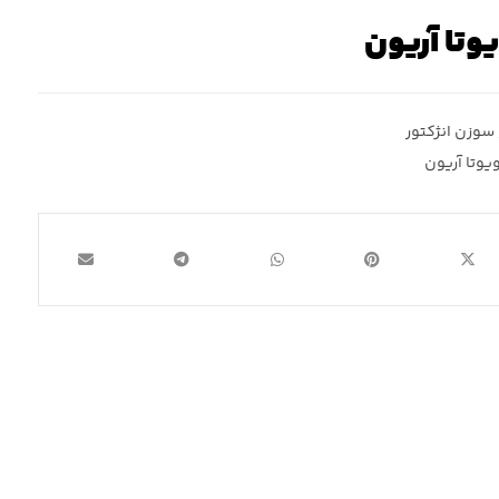
وتا آریون
سوزن انژکتور
یوتا آریون