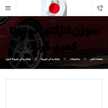
سوزن انژکتور تویوتا
کمری گرند
صفحه اصلی
محصولات
لوازم یدکی تویوتا
لوازم یدکی تویوتا کمری