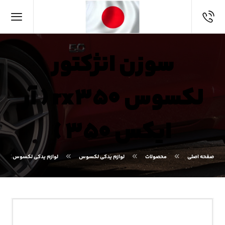
سوزن انژکتور
لکسوس rx۳۵۰ ( آر
ایکس ۳۵۰ )
صفحه اصلی
محصولات
لوازم یدکی لکسوس
لوازم یدکی لکسوس RX