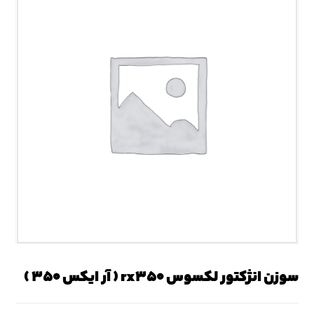
سوزن انژکتور لکسوس rx۳۵۰ ( آر ایکس ۳۵۰ )