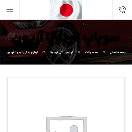
سوپاپ تویوتا آریون
صفحه اصلی
محصولات
لوازم یدکی تویوتا
لوازم یدکی تویوتا آریون