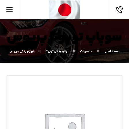
سوپاپ تویوتا پریوس
صفحه اصلی
محصولات
لوازم یدکی تویوتا
لوازم یدکی پریوس