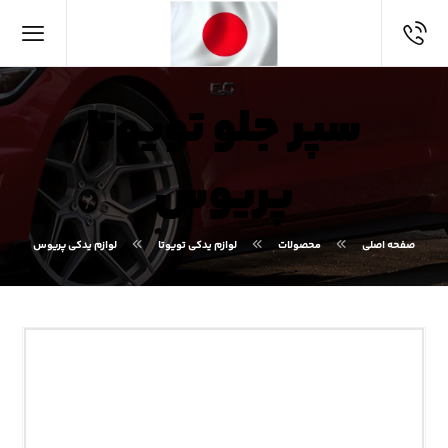
سپر جلو تویوتا
پریوس
صفحه اصلی
محصولات
لوازم یدکی تویوتا
لوازم یدکی پریوس