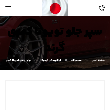
سپر جلو تویوتا کمری
گرند
صفحه اصلی
محصولات
لوازم یدکی تویوتا
لوازم یدکی تویوتا کمری