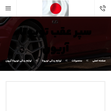
سپر عقب تویوتا
آریون
صفحه اصلی
محصولات
لوازم یدکی تویوتا
لوازم یدکی تویوتا آریون