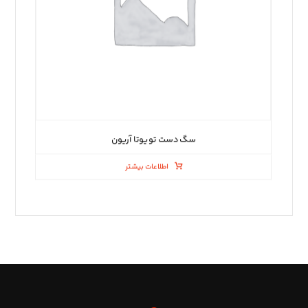
سگ دست تویوتا آریون
اطلاعات بیشتر