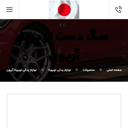
سگ دست تویوتا
آریون
صفحه اصلی
محصولات
لوازم یدکی تویوتا
لوازم یدکی تویوتا آریون